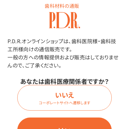
歯科材料の通販
商品番号：
94-8337
在庫：
○
P.D.R.オンラインショップは、歯科医院様・歯科技
型番：
#2
工所様向けの通信販売です。
内容量：
一般の方への情報提供および販売はしておりませ
1本
んので、ご了承ください。
あなたは歯科医療関係者ですか？
価格はログイン後表示
いいえ
コーポレートサイトへ遷移します
ログイン