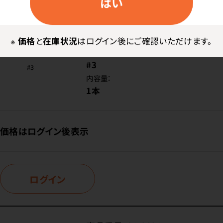
はい
商品番号：
94-7237
在庫：
○
※
価格
と
在庫状況
はログイン後にご確認いただけます。
型番：
#3
内容量：
1本
価格はログイン後表示
ログイン