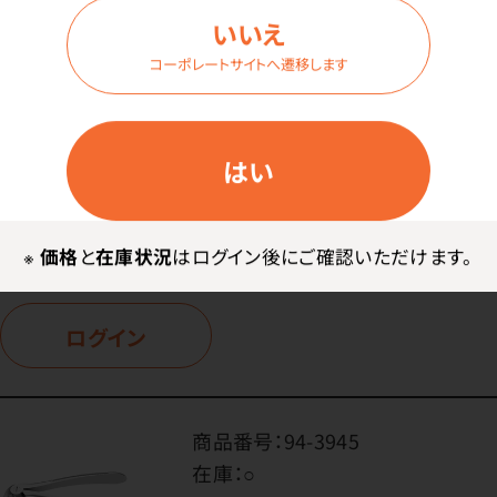
在庫：
○
いいえ
型番：
コーポレートサイトへ遷移します
#29 上顎残根用
内容量：
1本
はい
価格はログイン後表示
※
価格
と
在庫状況
はログイン後にご確認いただけます。
ログイン
商品番号：
94-3945
在庫：
○