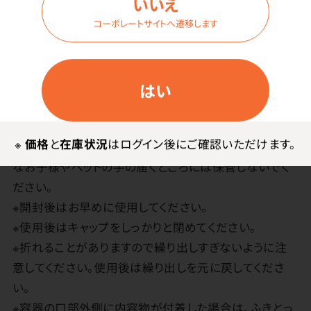
いいえ
いでください。
コーポレートサイトへ遷移します
※肌に異常が生じていないかよく注意して使用してくだ
さい。肌に合わない時は、使用をおやめください。
※使用中、及び使用した肌に直射日光があたった後、赤
み、はれ、かゆみ、刺激、色抜け(白斑等)や黒ずみ等の異
はい
常が現れた時は使用を中止し、専門医に相談されること
をおすすめします。
※
価格
と
在庫状況
はログイン後にご確認いただけます。
※極端な冷所、高温多湿、直射日光のあたる場所、小さ
なお子様やペットの手の届くところには保管しないでく
ださい。
※開封後はお早めに使用してください。
※使用後はキャップをしっかりと閉めてください。
※折れることがありますので繰り出しすぎないように注
意してください。使用後は繰り出しを元に戻してくださ
い。
※容器の口部外側に内容物が付着した場合は、ふきとっ