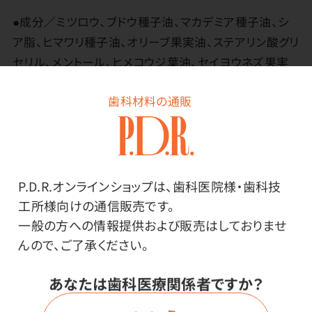
●成分／ミツロウ、ブドウ種子油、マカデミア種子油、シ
ア脂、ヒマワリ種子油、オリーブ果実油、ステアリン酸グリ
セリル、メントール、ヒメコウジ葉油、セイヨウネズ果実
油、セイヨウハッカ油、アルニカ花エキス、セイヨウオトギ
歯科材料の通販
リソウ花／葉／茎エキス、アトラスシーダー木油、ショウ
ガ根油、イタリアイトスギ枝／葉油、スペアミント油、トコ
フェロール
●サイズ／本体：Φ30×80mm
P.D.R.オンラインショップは、歯科医院様・歯科技
工所様向けの通信販売です。
使用上の注意
一般の方への情報提供および販売はしておりませ
んので、ご了承ください。
※肌が敏感な方や小さなお子様への使用は十分に注意
してください。
あなたは歯科医療関係者ですか？
※傷やはれもの、湿疹等、異常のある部位には使用しな