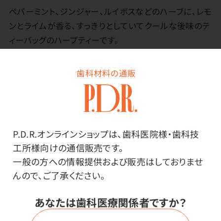
ペパーミント、ジンジャー、ルイボスなどのハーブに、レモ
ンとライムが香る、すっきりとしていてクールな後味のテ
ィーバッグのハーブティーです。
よく冷えたハーブティーにフレッシュミントを追加したり、
歯科材料の通販
冷たい紅茶やオレンジジュースを加えてもおいしくお召
し上がりいただけます。
冷水で抽出ができるため、熱湯をつかわずにハーブティ
ーが楽しめます。（冷水で1～2時間抽出）。
P.D.R.オンラインショップは、歯科医院様・歯科技
ノンカフェインです。
工所様向けの通信販売です。
一般の方への情報提供および販売はしておりませ
んので、ご了承ください。
あなたは歯科医療関係者ですか？