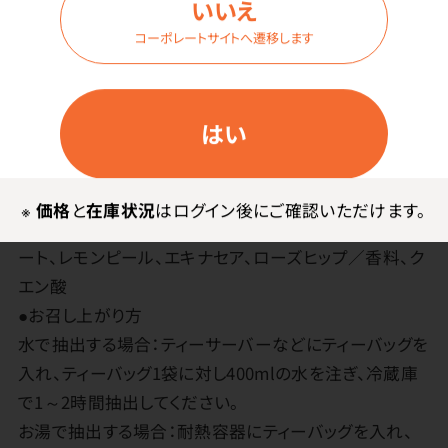
メーカー・ブランド
いいえ
コーポレートサイトへ遷移します
生活の木
はい
その他
●原材料／ペパーミント、ジンジャー、ルイボス、レモング
※
価格
と
在庫状況
はログイン後にご確認いただけます。
ラス、オレンジピール、ブラックベリーリーフ、リコリスル
ート、レモンピール、エキナセア、ローズヒップ／香料、ク
エン酸
●お召し上がり方
水で抽出する場合：ティーサーバーなどにティーバッグを
入れ、ティーバッグ1袋に対し400mlの水を注ぎ、冷蔵庫
で1～2時間抽出してください。
お湯で抽出する場合：耐熱容器にティーバッグを入れ、