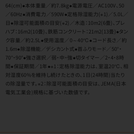
64(cm)●本体重量／約7.8kg●電源電圧／AC100V、50
／60Hz●消費電力／590W●定格除湿能力(※1)／5.0L／
日●除湿可能面積の目安(※2)／木造：10m2(6畳)、プレ
ハブ：16m2(10畳)、鉄筋コンクリート：21m2(13畳)●タン
ク容量／約2.5L●使用温度／0～40℃●コード長さ／約
1.6m●除湿機能／デシカント式●首ふりモード／50°・
70°・90°●強さ選択／弱・中・強●切タイマー／2・4・8時
間●保証期間／1年●※1：定格除湿能力は、室温20℃、相
対湿度60%を維持し続けたときの、1日(24時間)当たり
の除湿量です。※2：除湿可能面積の目安は、JEMA(日本
電気工業会)規格に基づいた数値です。