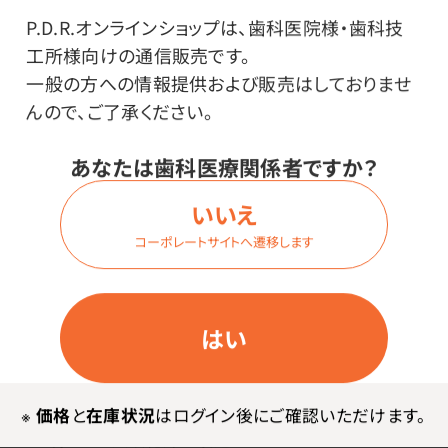
P.D.R.オンラインショップは、歯科医院様・歯科技
工所様向けの通信販売です。
一般の方への情報提供および販売はしておりませ
特長
んので、ご了承ください。
サーキュレーター+除湿機のWパワーでスピード乾燥！大
あなたは歯科医療関係者ですか？
風量サーキュレーターで衣類をより早く乾かします。
いいえ
蓋の端だけ開くので、蓋を全て開けずに楽に排水ができ
コーポレートサイトへ遷移します
ます。
首振り角度は室内干しのシーンに合わせて50°・70°・90°
の3段階で調整出来ます。
はい
ジメジメした場所も、サーキュレーターの乾燥風で狙っ
たところをパワフル除湿します。
年中使えるデシカント式なのでヒーターを使ったパワフ
※
価格
と
在庫状況
はログイン後にご確認いただけます。
ルな除湿で、衣類乾燥に最適です。