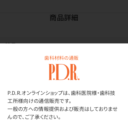
商品詳細
特長
歯科材料の通販
ノンカフェインのハーブティー。清涼感を感じるヒソップ
をベースに、ハーバルシトラス調の風味が特徴です。
心と体に気持ち良い習慣を始めていただくための「私の
P.D.R.オンラインショップは、歯科医院様・歯科技
30日茶」です。
工所様向けの通信販売です。
日々の生活の中で無理なく、美味しく、楽しみながら飲
一般の方への情報提供および販売はしておりませ
み続けられるよう、とにかく美味しさにこだわりました。
んので、ご了承ください。
ゴクゴク飲めて、身体に染みわたるようなブレンドに仕
上げています。