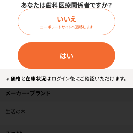
あなたは歯科医療関係者ですか？
ハッピーノーズブレンドは、ヒソップやネトル、エルダーフ
ラワーや甜茶など13種類のハーブを配合しています。
いいえ
【30ティーバッグ】まずは30日召し上がっていただくため
コーポレートサイトへ遷移します
に。携帯に便利な個包装タイプなので、オフィスや旅行
先への持ち運びにも。
はい
※
価格
と
在庫状況
はログイン後にご確認いただけます。
メーカー・ブランド
生活の木