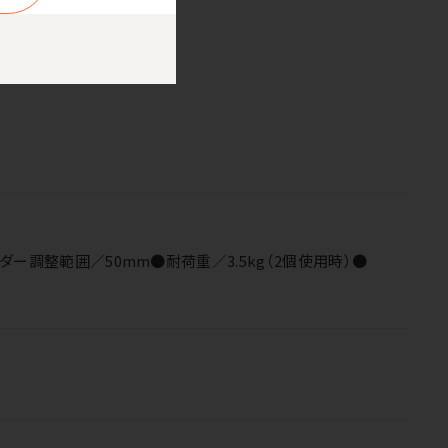
とができるホルダーです。
ルダー調整範囲／50mm●耐荷重／3.5kg（2個使用時）●