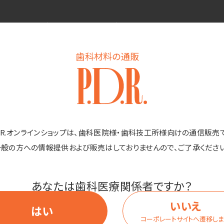
色
価格
(税抜)
歯科材料の通販
レッド
価格はログイン後表
D.R.オンラインショップは、歯科医院様・歯科技工所様向けの通信販売
一般の方への情報提供および販売はしておりませんので、ご了承ください
商品詳細
あなたは歯科医療関係者ですか？
いいえ
はい
コーポレートサイトへ遷移し