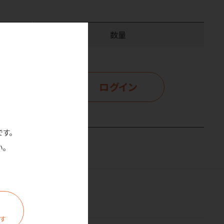
数量
ログイン
示
です。
。
ます