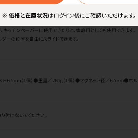
入りの使い捨て手袋を、キャビネットやワゴンの側面に取り付けるこ
※
価格
と
在庫状況
はログイン後にご確認いただけます。
mmまでのロールに対応しています。
、キッチンペーパーに使用できたりと、家庭用としても使用できます。
ルダーの位置を自由にスライドできます。
×H67mm（1個）●重量／260g（1個）●マグネット径／67mm●ホ
）
り付けないでください。