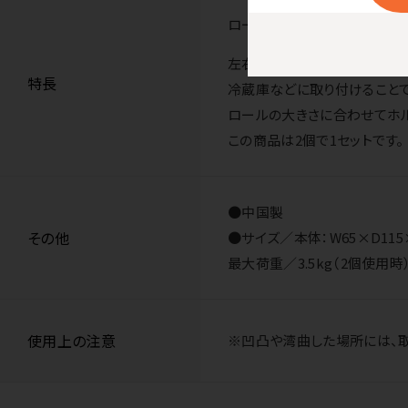
ロール状のペーパーウエスや箱
左右独立式で、最大直径180
特長
冷蔵庫などに取り付けることで
ロールの大きさに合わせてホ
この商品は2個で1セットです。
●中国製
その他
●サイズ／本体：W65×D115
最大荷重／3.5kg（2個使用時
使用上の注意
※凹凸や湾曲した場所には、取