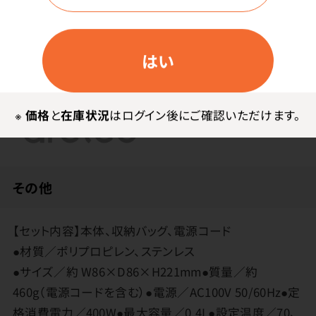
フタが取り外せるので、お手入れが簡単です。
お湯が沸くと音でお知らせします。
はい
メーカー・ブランド
※
価格
と
在庫状況
はログイン後にご確認いただけます。
ドリテック
その他
【セット内容】本体、収納バッグ、電源コード
●材質／ポリプロピレン、ステンレス
●サイズ／約 W86×D86×H221mm●質量／約
460g（電源コードを含む）●電源／AC100V 50/60Hz●定
格消費電力／400W●最大容量／0.4L●設定温度／70、