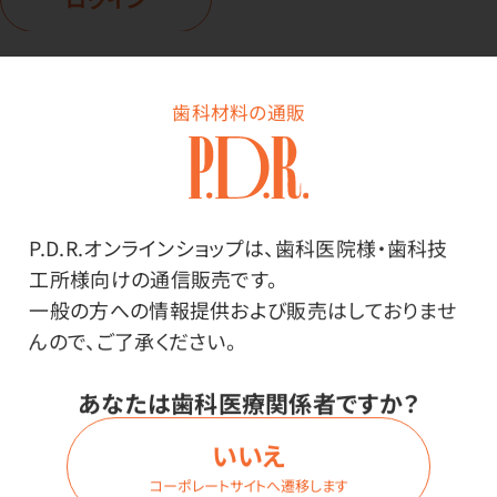
歯科材料の通販
商品詳細
P.D.R.オンラインショップは、歯科医院様・歯科技
特長
工所様向けの通信販売です。
一般の方への情報提供および販売はしておりませ
コンセントやポータブル電源に繋ぐだけで、200mlからお
んので、ご了承ください。
湯が沸かせます。
あなたは歯科医療関係者ですか？
最大400mlまで沸かせます。
4段階の温度調節（70、80、90、95度）ができます。
いいえ
着脱できる電源コード付きです。
コーポレートサイトへ遷移します