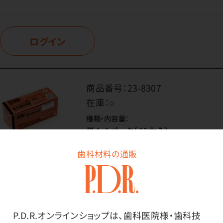
ログイン
商品番号：
23-8307
在庫：
○
種類・内容量：
単4・1パック（40本入）
歯科材料の通販
価格はログイン後表示
P.D.R.オンラインショップは、歯科医院様・歯科技
ログイン