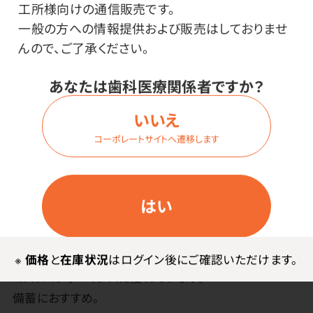
工所様向けの通信販売です。
一般の方への情報提供および販売はしておりませ
んので、ご了承ください。
あなたは歯科医療関係者ですか？
商品詳細
いいえ
コーポレートサイトへ遷移します
特長
はい
パワー・長持ち・保存、全てに高い信頼で応えるアルカリ
電池です。
あらゆる機器・用途に性能を発揮します。
※
価格
と
在庫状況
はログイン後にご確認いただけます。
コストパフォーマンスに優れています。
備蓄におすすめ。