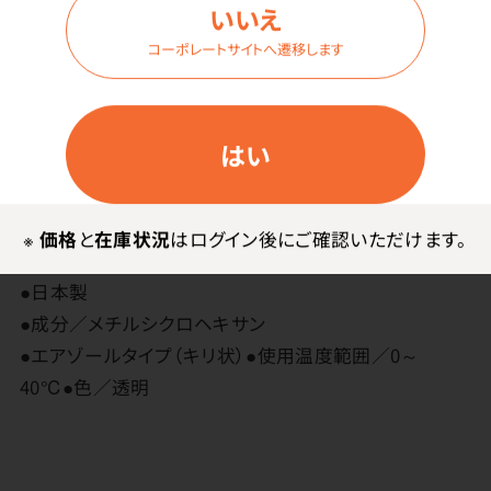
ヘラ付です。
いいえ
荷札、ラベル、値札のはがしに便利です。
コーポレートサイトへ遷移します
はい
その他
※
価格
と
在庫状況
はログイン後にご確認いただけます。
●日本製
●成分／メチルシクロヘキサン
●エアゾールタイプ（キリ状）●使用温度範囲／0～
40℃●色／透明