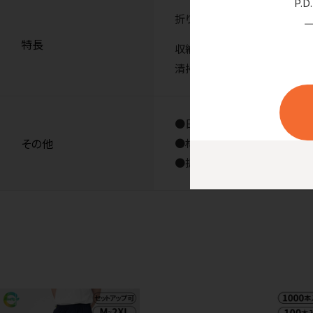
P.
折りたたみができるバケツです
特長
収納スペースを取りません。
清掃用品・緊急用の防災用バケ
●日本製
その他
●材質／ポリプロピレン、エラ
●折りたたみ時の高さ48mm●