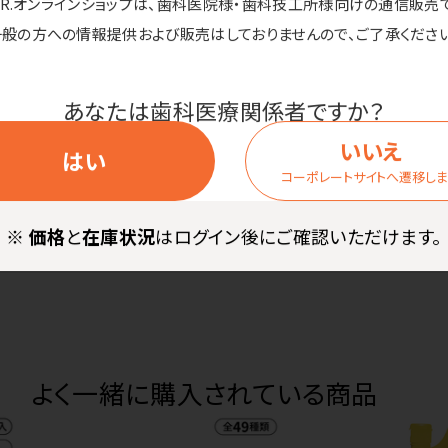
D.R.オンラインショップは、歯科医院様・歯科技工所様向けの通信販売
。
一般の方への情報提供および販売はしておりませんので、ご了承ください
ツとして幅広くお使いいただけます。
あなたは歯科医療関係者ですか？
いいえ
はい
コーポレートサイトへ遷移し
ストマー、熱可塑性エラストマー
容量：8L●間口：328mm●高さ：222mm
※
価格
と
在庫状況
はログイン後にご確認いただけます。
よく一緒に購入されている商品