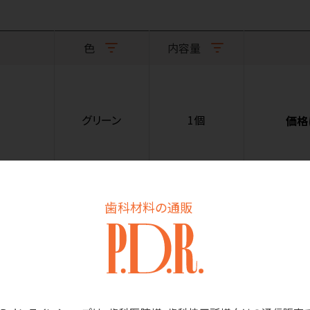
色
内容量
グリーン
1個
価格
歯科材料の通販
商品詳細