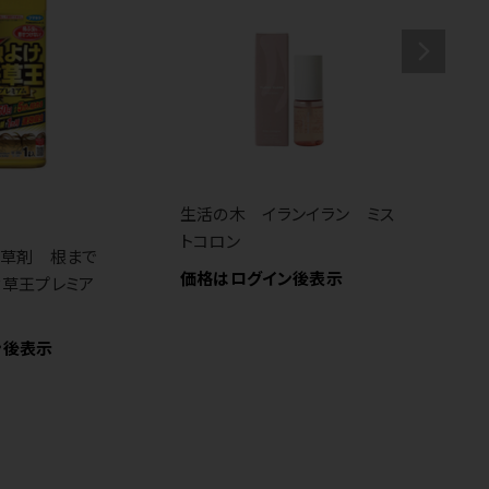
生活の木 イランイラン ミス
トコロン
除草剤 根まで
ト
価格はログイン後表示
除草王プレミア
価
ン後表示