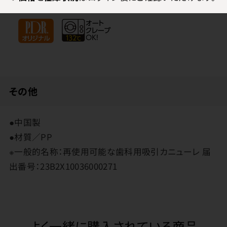
先端が細いので術野を遮りにくいです。
その他
●中国製
●材質／PP
※一般的名称：再使用可能な歯科用吸引カニューレ 届
出番号：23B2X10036000271
よく一緒に購入されている商品