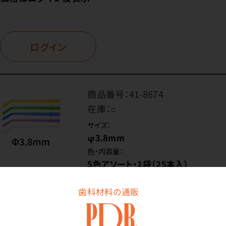
ログイン
商品番号：
41-8674
在庫：
○
サイズ：
φ3.8mm
色・内容量：
5色アソート・1袋（25本入）
歯科材料の通販
価格はログイン後表示