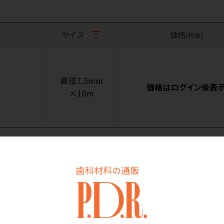
サイズ
価格
(税抜)
直径7.5mm
価格はログイン後表
×10m
歯科材料の通販
商品詳細