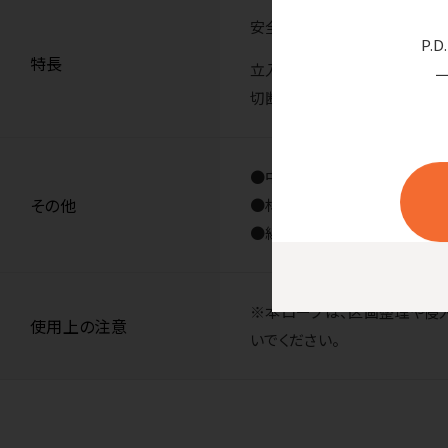
安全標識、または区画整理用と
P.
特長
立入禁止、危険区域の表示に
切断後の端面はライターの火な
●中国製
その他
●材質／ポリエチレン（PE）
●線径／7.5mm ●長さ／1
※本ロープは、区画整理や侵
使用上の注意
いでください。