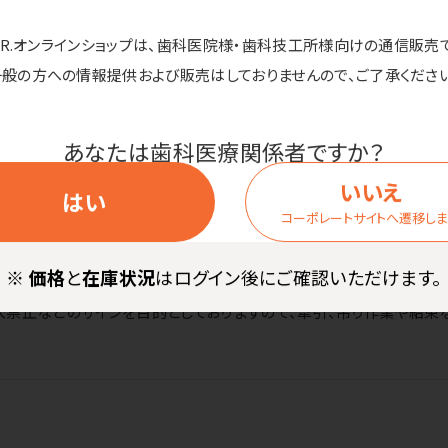
して使用できる、黒黄色の2色のトラロープです。
D.R.オンラインショップは、歯科医院様・歯科技工所様向けの通信販売
使用します。
一般の方への情報提供および販売はしておりませんので、ご了承ください
どで軽くあぶり、ほつれを保護してください。
あなたは歯科医療関係者ですか？
いいえ
はい
コーポレートサイトへ遷移し
0m
※
価格
と
在庫状況
はログイン後にご確認いただけます。
入禁止などのサインを目的としておりますので、牽引、吊り作業や結