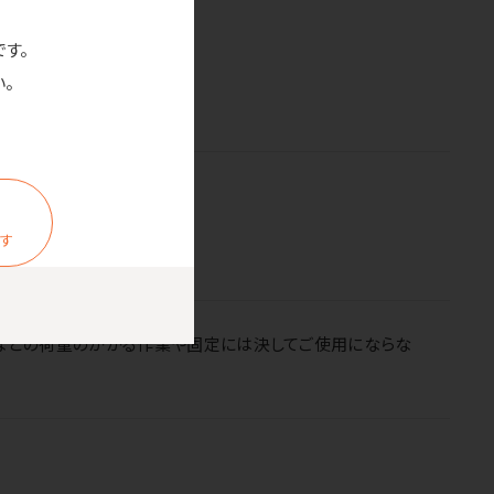
です。
。
ます
束などの荷重のかかる作業や固定には決してご使用にならな