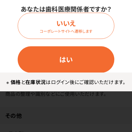
あなたは歯科医療関係者ですか？
いいえ
商品詳細
コーポレートサイトへ遷移します
特長
はい
針金付タイプのため、あらゆる物に簡単に取り付け可能
です。
※
価格
と
在庫状況
はログイン後にご確認いただけます。
商品の整理や識別などにご使用いただけます。
その他