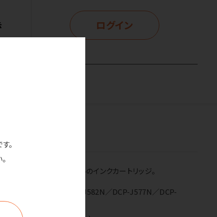
ログイン
示
です。
。
ンクを再充填したリサイクルのインクカートリッジ。
2N／DCP-J587N／DCP-J582N／DCP-J577N／DCP-
738DN／MFC-J738DWN