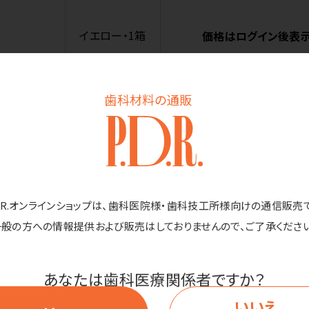
イエロー・1箱
価格はログイン後表
歯科材料の通販
商品詳細
D.R.オンラインショップは、歯科医院様・歯科技工所様向けの通信販売
一般の方への情報提供および販売はしておりませんので、ご了承ください
み純正インクカートリッジを回収洗浄し、JIT社が自社開発をしたイ
CP-J982N／DCP-J981N／DCP-J978N／DCP-J973N／DCP-J97
あなたは歯科医療関係者ですか？
C-J998DWN／MFC-J903N／MFC-J898N／MFC-J893N／MFC-J
いいえ