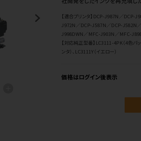
社開発をしたインクを再充填した
【適合プリンタ】DCP-J987N／DCP-J98
J972N／DCP-J587N／DCP-J582N
J998DWN／MFC-J903N／MFC-J89
【対応純正型番】LC3111-4PK（4色パック
ンタ）、LC3111Y（イエロー）
価格はログイン後表示