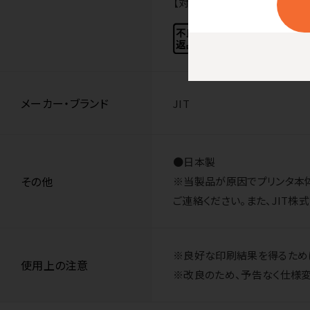
【対応純正型番】LC3111-4PK（
メーカー・ブランド
JIT
●日本製
その他
※当製品が原因でプリンタ本体の動
ご連絡ください。また、JIT
※良好な印刷結果を得るために
使用上の注意
※改良のため、予告なく仕様変