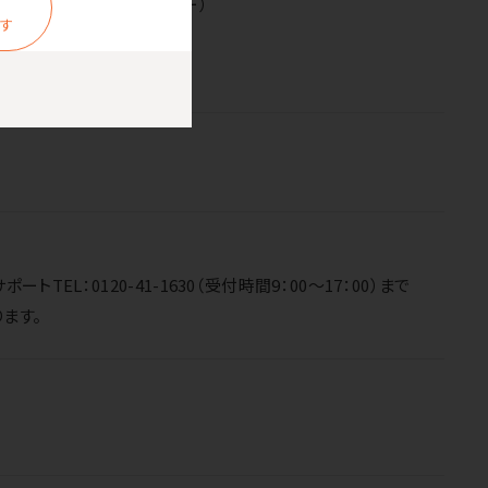
マゼンタ）、LC3111Y（イエロー）
ます
：0120-41-1630（受付時間9：00～17：00）まで
ます。