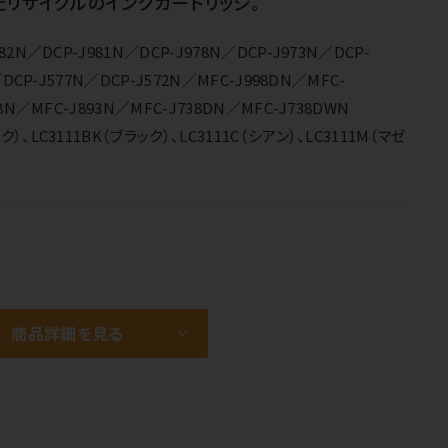
リサイクルのインクカートリッジ。
2N／DCP-J981N／DCP-J978N／DCP-J973N／DCP-
／DCP-J577N／DCP-J572N／MFC-J998DN／MFC-
8N／MFC-J893N／MFC-J738DN／MFC-J738DWN
）、LC3111BK（ブラック）、LC3111C（シアン）、LC3111M（マゼ
商品詳細を見る