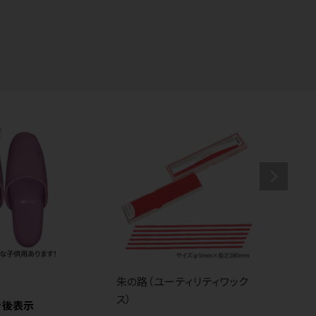
朱の路（ユーティリティワック
国
ス）
プ
ン後表示