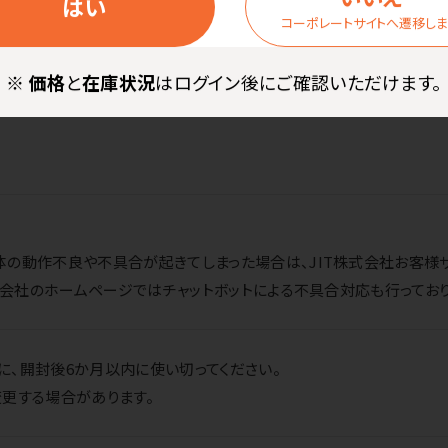
はい
4色パック）、LC3111BK（ブラック）、LC3111C（シアン）、LC3111M（
コーポレートサイトへ遷移し
※
価格
と
在庫状況
はログイン後にご確認いただけます。
作不良や不具合が起きてしまった場合は、JIT株式会社お客様サポートTEL
株式会社のホームページではチャットボットによる不具合対応も行っており
、開封後6か月以内に使い切ってください。
更する場合があります。