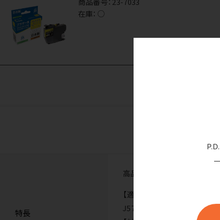
商品番号：
23-7033
在庫：
○
P.
高品質で安心の日本製！使用済
【適合プリンタ】DCP-J987N／D
J572N／MFC-J998DN／MF
特長