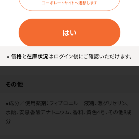
コーポレートサイトへ遷移します
はい
メーカー・ブランド
※
価格
と
在庫状況
はログイン後にご確認いただけます。
アース製薬
その他
●成分／使用薬剤：フィプロニル 液糖、濃グリセリン、
水飴、安息香酸デナトニウム、香料、黄色4号、その他8成
分