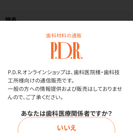
特長
歯科材料の通販
たくさん置いて、しっかりと駆除したい方にオススメです。
その日から効きます。
置いたその日から効果が現れる速効成分フィプロニルを
配合しています。
P.D.R.オンラインショップは、歯科医院様・歯科技
本製品を食べたゴキブリはもちろん、そのゴキブリのフ
工所様向けの通信販売です。
ンや死骸を食べた巣の別のゴキブリ・巣の中の幼虫もま
一般の方への情報提供および販売はしておりませ
るごと駆除できます。
んので、ご了承ください。
置くだけ簡単、薬剤に触れる心配のない安心設計。
設置後、約1年間効果があります。（使用環境により異な
あなたは歯科医療関係者ですか？
ります）
いいえ