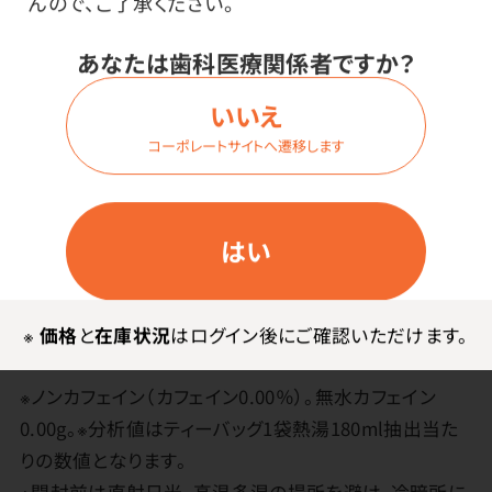
んので、ご了承ください。
アイスの場合
あなたは歯科医療関係者ですか？
氷を入れたグラスに、濃いめに出したハーブティーを注
いいえ
いでください。※水出し用ではありません。
コーポレートサイトへ遷移します
果実やハーブ片を多く配合していますので、おいしく召し
上がっていただくために抽出時間を長めにとることをお
はい
すすめいたします。
使用上の注意
※
価格
と
在庫状況
はログイン後にご確認いただけます。
※ノンカフェイン（カフェイン0.00％）。無水カフェイン
0.00g。※分析値はティーバッグ1袋熱湯180ml抽出当た
りの数値となります。
※開封前は直射日光、高温多湿の場所を避け、冷暗所に