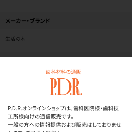
メーカー・ブランド
生活の木
その他
歯科材料の通販
●原材料／エキナセア、アップル、ローズヒップ、ブラック
ベリーリーフ、シナモン、ハイビスカス、ジンジャー、オレ
ンジピール、クローブ、チコリールート、香料、クエン酸
●お召し上がり方
P.D.R.オンラインショップは、歯科医院様・歯科技
ホットの場合
工所様向けの通信販売です。
温めたカップにティーバッグを入れ、沸騰させたお湯を
一般の方への情報提供および販売はしておりませ
注ぎ、5～6分おいてからお飲みください。