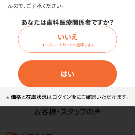
んので、ご了承ください。
●中国製
あなたは歯科医療関係者ですか？
●材質／毛：豚 柄：木
いいえ
コーポレートサイトへ遷移します
使用上の注意
※レジンクリーナーへの長時間の浸漬は避けてくださ
はい
い。
※
価格
と
在庫状況
はログイン後にご確認いただけます。
お客様・スタッフの声