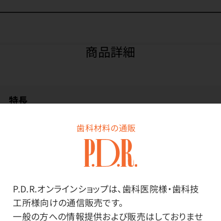
商品詳細
特長
歯科材料の通販
お得な10本入。
P.D.R.オンラインショップは、歯科医院様・歯科技
工所様向けの通信販売です。
一般の方への情報提供および販売はしておりませ
その他