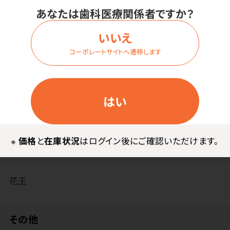
あなたは歯科医療関係者ですか？
ます。
ハンディシートの先端が汚れてきたら、先端と持ち手側
いいえ
を逆さに付け替えれば、全面無駄なく使えます。
コーポレートサイトへ遷移します
伸び縮みタイプは、角度が4段階に調整できます。
はい
※
価格
と
在庫状況
はログイン後にご確認いただけます。
メーカー・ブランド
花王
その他