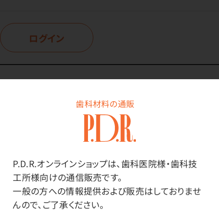
ログイン
商品詳細
歯科材料の通販
特長
P.D.R.オンラインショップは、歯科医院様・歯科技
工所様向けの通信販売です。
吸着性の高いファイバーが、舞いやすいホコリ・花粉・微
一般の方への情報提供および販売はしておりませ
細なハウスダストまでみるみるキャッチし、逃しません。
んので、ご了承ください。
360°全面ふわふわのボディーで、ホコリを瞬間キャッチし