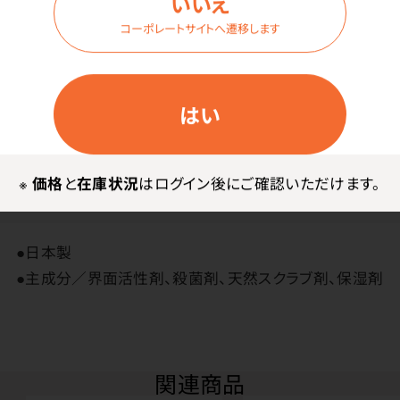
いいえ
アロエエキス（天然エキス）配合で洗浄後の殺菌された
コーポレートサイトへ遷移します
手肌をしっとりさせます。
はい
※
価格
と
在庫状況
はログイン後にご確認いただけます。
その他
●日本製
●主成分／界面活性剤、殺菌剤、天然スクラブ剤、保湿剤
関連商品