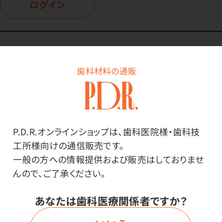
ログイン
商品詳細
歯科材料の通販
特長
P.D.R.オンラインショップは、歯科医院様・歯科技
工所様向けの通信販売です。
アロエエキス配合で手にやさしいハンドソープです。
一般の方への情報提供および販売はしておりませ
んので、ご了承ください。
天然スクラブ（天然石微粒子）配合の手洗い専用洗浄
剤。
あなたは歯科医療関係者ですか？
指の指紋や手のシワに入り込んだ機械油・カーボン・イ
ンキなどの汚れをすっきりと取ります。