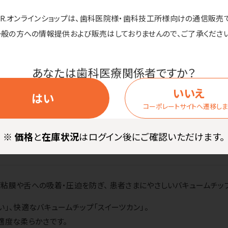
m（モリタ社、
ピンク（10個
モリタ社以外
D.R.オンラインショップは、歯科医院様・歯科技工所様向けの通信販売
価格
入）
の国産ユニッ
一般の方への情報提供および販売はしておりませんので、ご了承ください
トどちらにも
使用可能）
あなたは歯科医療関係者ですか？
いいえ
はい
コーポレートサイトへ遷移し
商品詳細
※
価格
と
在庫状況
はログイン後にご確認いただけます。
粘膜や舌への吸着・圧迫を防ぎ、 患者さまにやさしいバキュームチッ
い」、快適なバキュームチップ「スイーツカン」。
適度な柔らかさです。