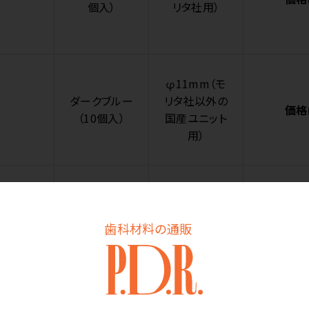
個入）
リタ社用）
φ11mm（モ
ダークブルー
リタ社以外の
価格
（10個入）
国産ユニット
用）
φ11mm（モ
クリアグリー
リタ社以外の
価格
歯科材料の通販
ン（10個入）
国産ユニット
用）
φ10～11m