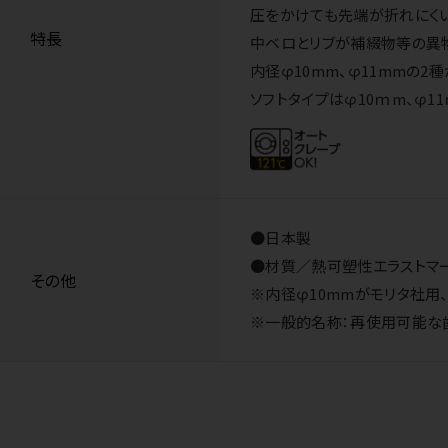
圧をかけても先端が折れにくい
特長
中ベロとリブが補綴物等の異
内径φ10mm、φ11mmの2種
ソフトタイプはφ10ｍm、φ1
●日本製
●材質／熱可塑性エラストマ
その他
※内径φ10mmがモリタ社用
※一般的名称：再使用可能な歯科用