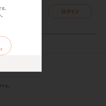
です。
ログイン
はログイン後表示
。
ます
プです。