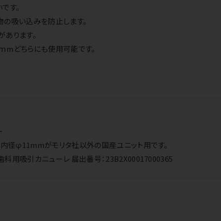
です。
物の吸い込みを防止します。
があります。
1ｍmどちらにも使用可能です。
ー
、内径φ11mmがモリタ社以外の国産ユニット用です。
吸引カニューレ 届出番号：23B2X00017000365