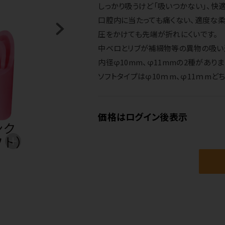
しっかり吸うけど「吸いつかない」、快適
口腔内に当たっても痛くない、適度な柔
圧をかけても先端が折れにくいです。
中ベロとリブが補綴物等の異物の吸い
内径φ10mm、φ11mmの2種がありま
ソフトタイプはφ10ｍm、φ11ｍmど
価格はログイン後表示