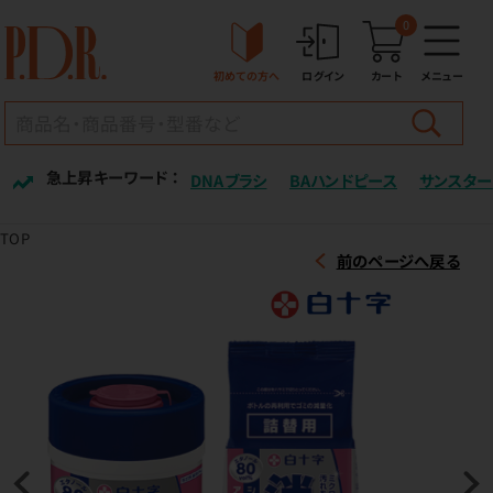
0
初めての方へ
ログイン
カート
メニュー
急上昇キーワード ：
DNAブラシ
BAハンドピース
サンスター
TOP
前のページへ戻る