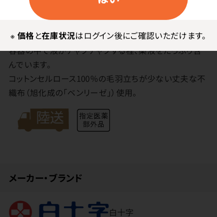
合成繊維や接着剤の不純物を含まないので安心！
消毒ができるエタノール配合除菌シート。
※
価格
と
在庫状況
はログイン後にご確認いただけます。
立体型キャップだから出しすぎても、閉めるのが楽です。
容器の中で液がチャプチャプする程、薬液をたっぷり含
んでいます。
コットンセルロース100％の毛羽立ちが少ない丈夫な不
織布（旭化成の「ベンリーゼ」）使用。
メーカー・ブランド
白十字