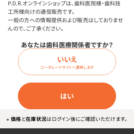
P.D.R.オンラインショップは、歯科医院様・歯科技
上カップウォーマー。薄くてコンパクトなので持ち運びも
工所様向けの通信販売です。
便利。USB接続で簡単に使用できます。
一般の方への情報提供および販売はしておりませ
電源を入れてから4時間後に、自動で電源がOFFになる
んので、ご了承ください。
オートオフ機能付。
表面温度95℃。
あなたは歯科医療関係者ですか？
冷たい飲み物を加熱するのではなく、温かい飲み物を冷
いいえ
めにくくする商品です。
コーポレートサイトへ遷移します
底面8cm以下のカップに使用できます。
はい
※
価格
と
在庫状況
はログイン後にご確認いただけます。
メーカー・ブランド