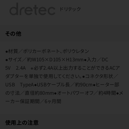
ドリテック
その他
●材質／ポリカーボネート、ポリウレタン
●サイズ／約W105×D105×H13mm●入力／DC
5V 2.4A ※必ず2.4A以上出力することができるACア
ダプターを単独で使用してください。●コネクタ形状／
USB TypeA●USBケーブル長／約90cm●ヒーター部
の寸法／直径約80mm●オートパワーオフ／約4時間●メ
ーカー保証期間／6ヶ月間
使用上の注意