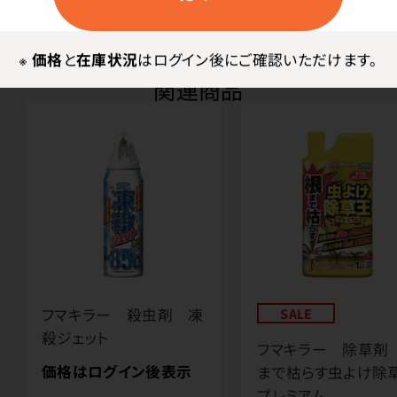
※
価格
と
在庫状況
はログイン後にご確認いただけます。
関連商品
フマキラー 殺虫剤 凍
SALE
殺ジェット
フマキラー 除草剤
価格はログイン後表示
まで枯らす虫よけ除
プレミアム