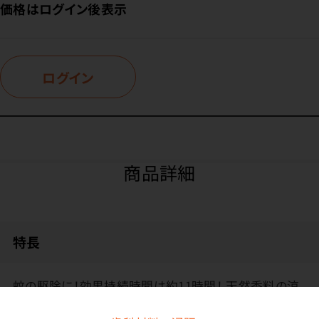
価格はログイン後表示
ログイン
商品詳細
特長
蚊の駆除に！効果持続時間は約11時間！ 天然香料の涼
やかな香りで燃焼時の刺激臭が少ないです。