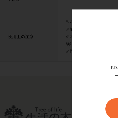
※お風呂に使用できますが、
※植物油で希釈してマッサージ
使用上の注意
※刺激性があるため、少量での
験）をおすすめします。
※開封後12ヶ月以内を目安に
P.