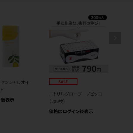
センシャルオイ
SALE
P
ト
価
ニトリルグローブ ノビッコ
ン後表示
（200枚）
価格はログイン後表示