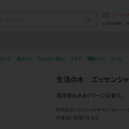
クイック
よくある質問
グローブ
紙コップ
ディスポエプロン
マスク
滅菌バッグ
セール
生活の木 エッセンシ
清涼感のあるクリーンな香り。
別売のエッセンシャルオイル「ティートゥ
芳香浴に使用できます。