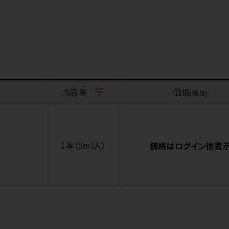
内容量
価格
(税抜)
1本（5ml入）
価格はログイン後表