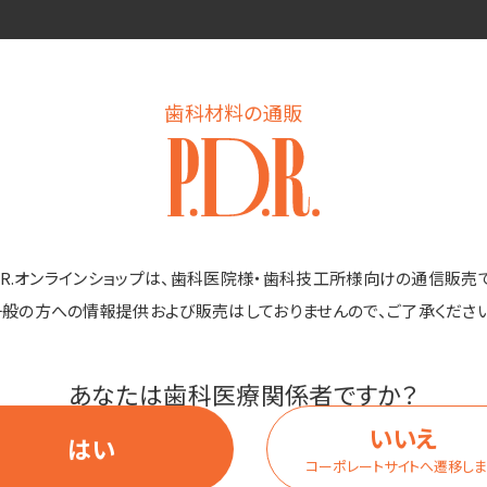
お肌の弱い方は低い濃度で試してからお使いください。
歯科材料の通販
（トリートメント）に使用できますが、お肌の弱い方は低い濃度で試し
ご使用をおすすめします。特に敏感肌、アレルギー体質の方やお子さま
ご使用ください。
D.R.オンラインショップは、歯科医院様・歯科技工所様向けの通信販売
一般の方への情報提供および販売はしておりませんので、ご了承ください
あなたは歯科医療関係者ですか？
いいえ
はい
コーポレートサイトへ遷移し