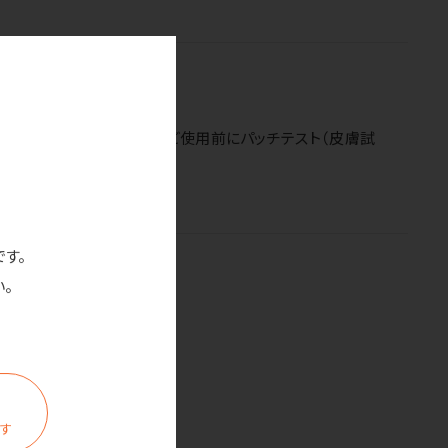
てからお使いください。
はご注意ください。また、ご使用前にパッチテスト（皮膚試
です。
。
ます