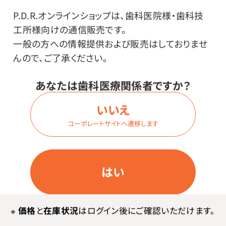
P.D.R.オンラインショップは、歯科医院様・歯科技
工所様向けの通信販売です。
価格はログイン後表示
一般の方への情報提供および販売はしておりませ
んので、ご了承ください。
あなたは歯科医療関係者ですか？
ログイン
いいえ
コーポレートサイトへ遷移します
商品番号：
80-2862
在庫：
○
はい
サイズ・内容量：
500ml・1個
※
価格
と
在庫状況
はログイン後にご確認いただけます。
価格はログイン後表示