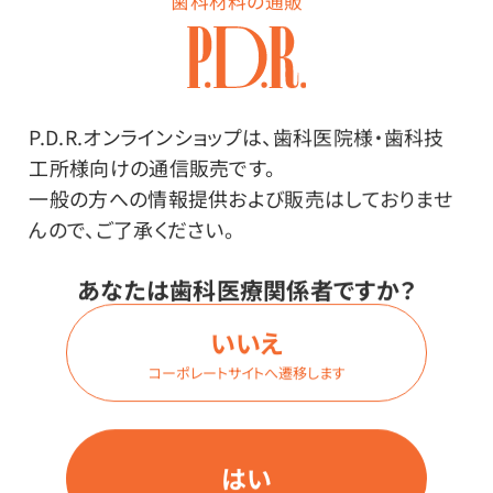
歯科材料の通販
在庫：
○
型番：
S198－016
内容量：
P.D.R.オンラインショップは、歯科医院様・歯科技
1本入
工所様向けの通信販売です。
一般の方への情報提供および販売はしておりませ
価格はログイン後表示
んので、ご了承ください。
あなたは歯科医療関係者ですか？
ログイン
いいえ
コーポレートサイトへ遷移します
商品番号：
35-4964
在庫：
○
はい