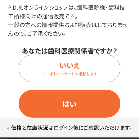
P.D.R.オンラインショップは、歯科医院様・歯科技
工所様向けの通信販売です。
一般の方への情報提供および販売はしておりませ
特長
んので、ご了承ください。
強い接着力でオールマイティに使えるレジンセメント。
あなたは歯科医療関係者ですか？
独自のペースト性状により練和しやすく、ヘラでの操作
いいえ
性も抜群のハンドミックスタイプのレジンセメント。
コーポレートサイトへ遷移します
修復物・支台歯を選ばず、スピーディーに硬化するため、
毎日の臨床の約88%を占めるショートスパン症例に最
適です。
はい
また、CAD/CAM冠やセラミックスなど、より強固な接着
を必要とする症例には、タッチキュア効果（重合促進効
果）のある「接着強化プライマー」を支台歯・窩洞に塗布
※
価格
と
在庫状況
はログイン後にご確認いただけます。
することにより、強固な接着力が得られ脱離のリスクを