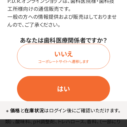
P.D.R.オンラインショップは、歯科医院様・歯科技
まるで、みかんのミニチュア出荷箱。贈り物にしても喜ば
工所様向けの通信販売です。
れる、かわいいパッケージ。
一般の方への情報提供および販売はしておりませ
個包装（パウチ）タイプなので、皆でシェアして食べやす
んので、ご了承ください。
いです。
あなたは歯科医療関係者ですか？
いいえ
コーポレートサイトへ遷移します
その他
はい
●日本製
●原材料／果汁（みかん果汁（国内製造）、りんご（中
※
価格
と
在庫状況
はログイン後にご確認いただけます。
国））、ぶどう糖果糖液糖、砂糖／ゲル化剤（増粘多糖
類）、酸味料、ｐH調整剤、トレハロース、香料、（一部にり