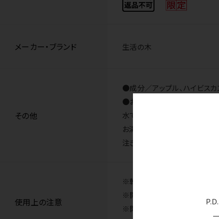
メーカー・ブランド
生活の木
●成分／アップル、ハイビスカス
●お召し上がり方
その他
水で抽出する場合：ティーサー
お湯で抽出する場合：耐熱容器
注ぎ入れ、冷やしてからお召し
※軽減税率対象商品です。
※開封後は密封し、冷蔵庫で保
P.
使用上の注意
※開封後は、お早めにお召し上