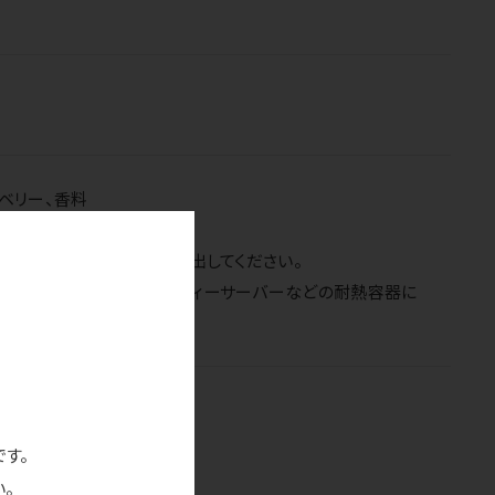
ズベリー、香料
注ぎ、冷蔵庫で1～2時間抽出してください。
置いてから氷を多めに入れたティーサーバーなどの耐熱容器に
です。
。