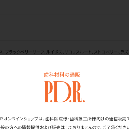
、ブラックベリーリーフ、ルイボス、リコリスルート、ストロベリー、ラ
バーなどにティーバッグを入れ、ティーバッグ1袋に対し400mlの水を
歯科材料の通販
にティーバッグを入れ、沸騰させたお湯約200mlを注ぎ、5～6分
上がりください。
存してください。
D.R.オンラインショップは、歯科医院様・歯科技工所様向けの通信販売
がりください。
一般の方への情報提供および販売はしておりませんので、ご了承ください