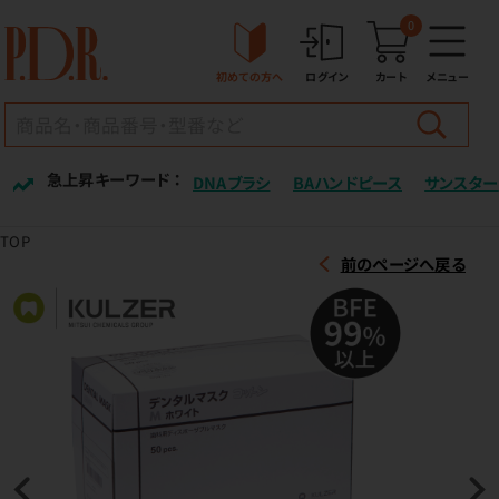
0
初めての方へ
ログイン
カート
メニュー
急上昇キーワード ：
DNAブラシ
BAハンドピース
サンスター
TOP
前のページへ戻る