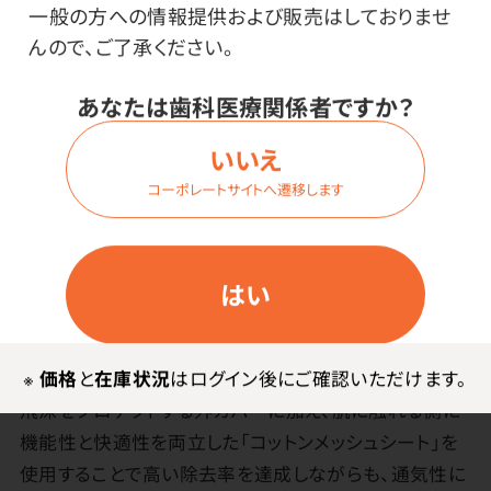
一般の方への情報提供および販売はしておりませ
んので、ご了承ください。
商品詳細
あなたは歯科医療関係者ですか？
いいえ
特長
コーポレートサイトへ遷移します
4層の日本製マスク。肌に触れる側に機能性と快適性を
両立した「コットンメッシュシート」を使用しています。
はい
BFE値99.8%、PFE値99％以上の除去率を持った「高濾
過性・撥水性フィルター」と、呼気に含まれる細菌繁殖を
防止する「抗菌・防臭処理フィルター」を採用。
※
価格
と
在庫状況
はログイン後にご確認いただけます。
飛沫をプロテクトする外カバーに加え、肌に触れる側に
機能性と快適性を両立した「コットンメッシュシート」を
使用することで高い除去率を達成しながらも、通気性に