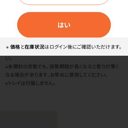
手入れしてください。
はい
使用上の注意
※火を使用する商品です｡火傷や火災の原因になる可能
※
価格
と
在庫状況
はログイン後にご確認いただけます。
性がありますので､火の取り扱いに十分注意してくださ
い｡
※未開封の状態でも､保管期間が長くなると香りが薄く
なる場合があります｡お早めに使用してください｡
※トレイは付属しません。