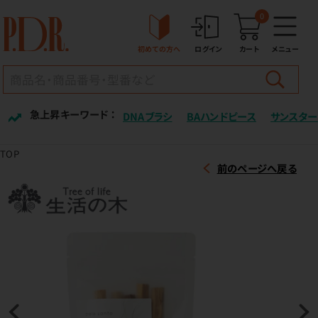
0
初めての方へ
ログイン
カート
メニュー
急上昇キーワード ：
DNAブラシ
BAハンドピース
サンスター
TOP
前のページへ戻る