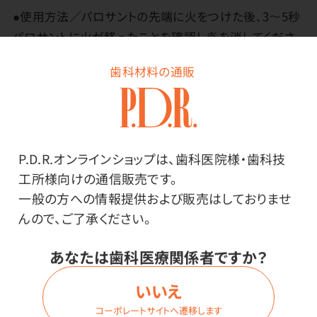
●使用方法／パロサントの先端に火をつけた後､3～5秒
パロサントに火が移ったことを確認し炎を消してくださ
い｡白い煙だけが出る状態にします。
歯科材料の通販
内部の火が完全に消えるまで2、3分ほど香りを広げま
す。
※使用環境により異なりますが、上記の使用方法を1回と
し、約30回/本ご使用いただけます。
P.D.R.オンラインショップは、歯科医院様・歯科技
工所様向けの通信販売です。
火をつけずにスティックのまま香りをお楽しみいただくこ
一般の方への情報提供および販売はしておりませ
ともできます。
んので、ご了承ください。
不燃性のホルダーや受け皿を使用してください｡
あなたは歯科医療関係者ですか？
使用後、ホルダーや受け皿にヤニが付く場合がありま
す。
いいえ
お持ちのホルダーや受け皿のお手入れ方法に沿ってお
コーポレートサイトへ遷移します