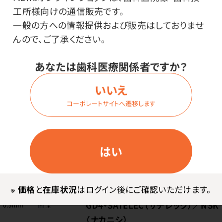
型・対応機種：
工所様向けの通信販売です。
GD3・SATELEC（サテレック）／NSK
一般の方への情報提供および販売はしておりませ
（ナカニシ）
んので、ご了承ください。
あなたは歯科医療関係者ですか？
価格はログイン後表示
いいえ
コーポレートサイトへ遷移します
ログイン
はい
商品番号：
94-2964
在庫：
○
※
価格
と
在庫状況
はログイン後にご確認いただけます。
型・対応機種：
GD4・SATELEC（サテレック）／NSK
（ナカニシ）