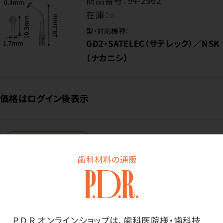
商品番号：
94-2962
在庫：
○
型・対応機種：
GD2・SATELEC（サテレック）／NSK
（ナカニシ）
価格はログイン後表示
ログイン
歯科材料の通販
商品番号：
94-2963
在庫：
○
P.D.R.オンラインショップは、歯科医院様・歯科技