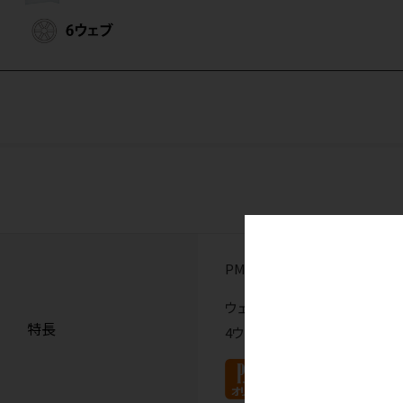
PMTC用プロフィーカップ。ラ
ウェブによってステイン等を除
特長
4ウェブは薄いためカップの裾