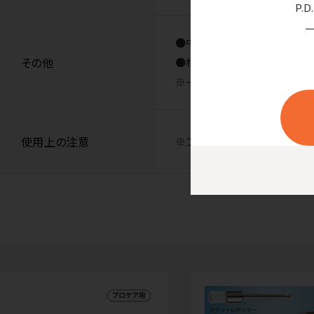
P.
●中国製
その他
●材質／カップ：TPE 軸：銅
※一般的名称：歯磨カップ 届出番号
使用上の注意
※プロフィーカップは製造時