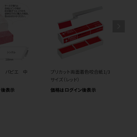
ル パピエ 中
プリカット両面着色咬合紙1/3
グ
サイズ（レッド）
歯
ン後表示
価格はログイン後表示
価