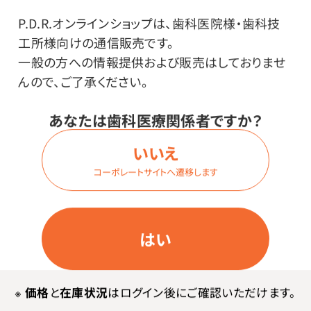
P.D.R.オンラインショップは、歯科医院様・歯科技
イワコー
工所様向けの通信販売です。
一般の方への情報提供および販売はしておりませ
その他
んので、ご了承ください。
あなたは歯科医療関係者ですか？
【セット内容】ピンク×5個、レッド×5個
●日本製
いいえ
※メーカーはPL保険法に加入済みです。
コーポレートサイトへ遷移します
使用上の注意
はい
※商品入れ替えなどで内容が写真と異なる場合がござ
います。
※
価格
と
在庫状況
はログイン後にご確認いただけます。