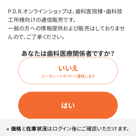
ログイン
P.D.R.オンラインショップは、歯科医院様・歯科技
工所様向けの通信販売です。
一般の方への情報提供および販売はしておりませ
商品番号：
80-2470
んので、ご了承ください。
在庫：
○
種類：
あなたは歯科医療関係者ですか？
バブルガム
いいえ
内容量：
1袋（2本×5袋入）
コーポレートサイトへ遷移します
価格はログイン後表示
はい
※
価格
と
在庫状況
はログイン後にご確認いただけます。
ログイン