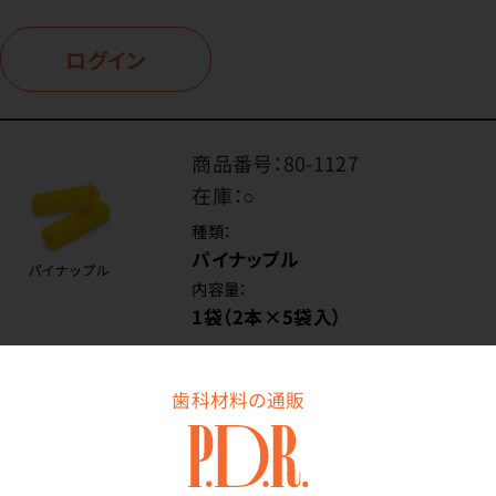
ログイン
商品番号：
80-1127
在庫：
○
種類：
パイナップル
内容量：
1袋（2本×5袋入）
歯科材料の通販
価格はログイン後表示