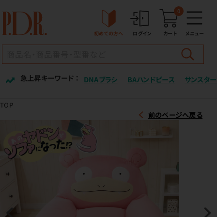
0
初めての方へ
ログイン
カート
メニュー
急上昇キーワード ：
DNAブラシ
BAハンドピース
サンスター
TOP
前のページへ戻る