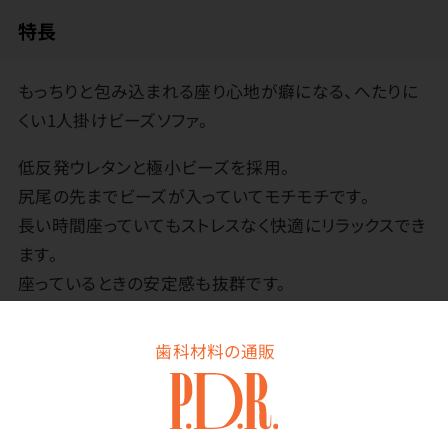
特長
もっちりと包み込まれる座り心地が癖になる、へたりに
くい1人掛けビーズソファ。
低反発ウレタンと極小ビーズを採用。
尻尾の先までビーズが入っていてモチモチです。
長い時間座っていてもストレスなく快適にリラックスでき
ます。
座っているときの安定感も抜群です。
楽に持ち上げられるので、移動や掃除も簡単に行えま
す。
歯科材料の通販
カバーは洗濯可能です。（ネットに入れて洗濯してくださ
い）
※お取り寄せ商品のため、お届けに数営業日いただきま