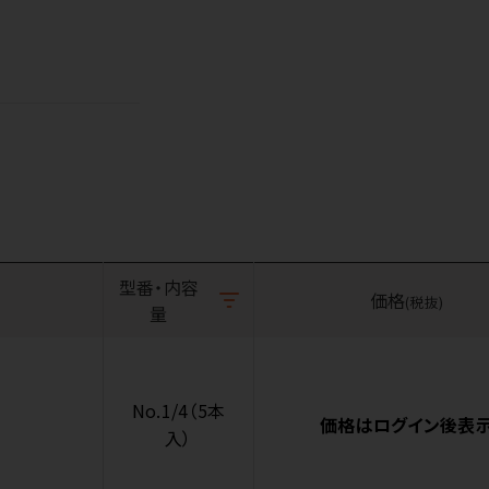
型番・内容
価格
(税抜)
量
No.1/4（5本
価格はログイン後表
入）