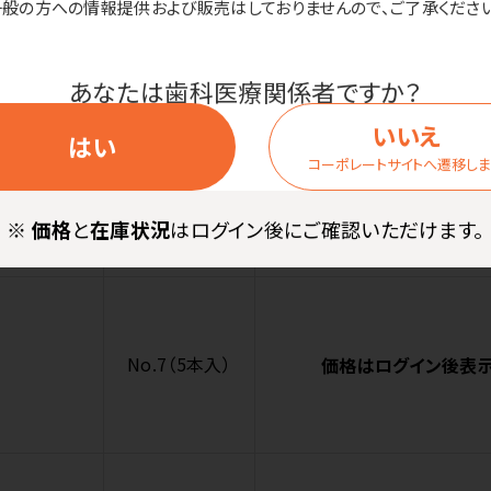
一般の方への情報提供および販売はしておりませんので、ご了承ください
No.5（5本入）
価格はログイン後表
あなたは歯科医療関係者ですか？
いいえ
はい
コーポレートサイトへ遷移し
No.6（5本入）
価格はログイン後表
※
価格
と
在庫状況
はログイン後にご確認いただけます。
No.7（5本入）
価格はログイン後表