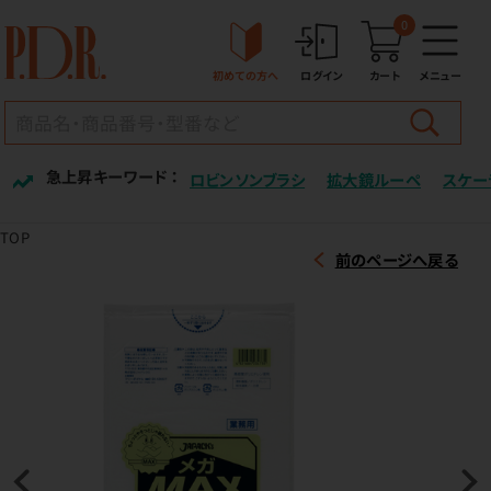
0
初めての方へ
ログイン
カート
メニュー
急上昇キーワード ：
ロビンソンブラシ
拡大鏡ルーペ
スケー
TOP
前のページへ戻る