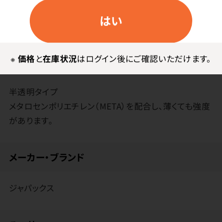
はい
特長
強力新素材配合で破れにくい高密度ポリエチレン製ゴミ
※
価格
と
在庫状況
はログイン後にご確認いただけます。
袋。ちょっとやそっとじゃ破れない！
半透明タイプ
メタロセンポリエチレン（META）を配合し、薄くても強度
があります。
メーカー・ブランド
ジャパックス