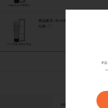
商品番号：
40-8468
在庫：
○
P.
20種類のうるおいサポート成