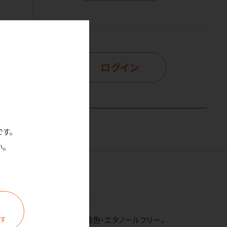
ログイン
示
です。
。
ンド＆ボディの2way。無着色・エタノールフリー。
ます