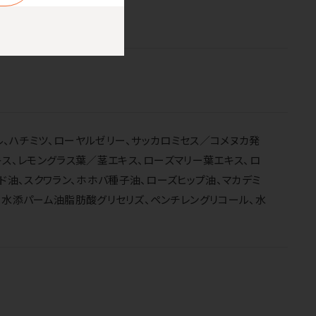
ル、ハチミツ、ローヤルゼリー、サッカロミセス／コメヌカ発
キス、レモングラス葉／茎エキス、ローズマリー葉エキス、ロ
ド油、スクワラン、ホホバ種子油、ローズヒップ油、マカデミ
0、水添パーム油脂肪酸グリセリズ、ペンチレングリコール、水