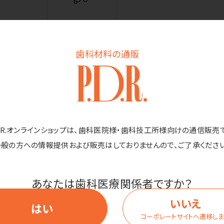
歯科材料の通販
ノーブルブロ
ッサム・1本（5
価格はログイン後表
0g入）
D.R.オンラインショップは、歯科医院様・歯科技工所様向けの通信販売
一般の方への情報提供および販売はしておりませんので、ご了承ください
商品詳細
あなたは歯科医療関係者ですか？
いいえ
はい
分配合のサロン専売品のハンドクリーム。手荒れ、肌荒れ、乾燥予防に。ハ
コーポレートサイトへ遷移し