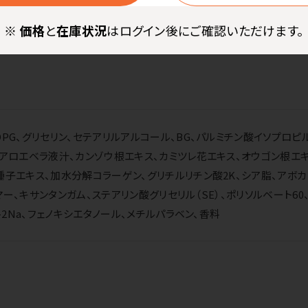
※
価格
と
在庫状況
はログイン後にご確認いただけます。
PG、グリセリン、セテアリルアルコール、BG、パルミチン酸イソプロピ
、アロエベラ液汁、カンゾウ根エキス、カミツレ花エキス、オウゴン根エ
種子エキス、加水分解コラーゲン、グリチルリチン酸2K、シア脂、アボカ
ー、キサンタンガム、ステアリン酸グリセリル（SE）、ポリソルベート6
-2Na、フェノキシエタノール、メチルパラベン、香料