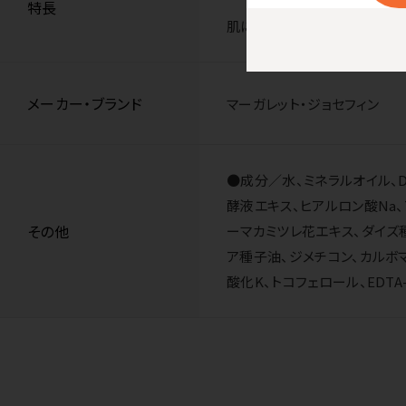
特長
肌に馴染んでベタつきません。
メーカー・ブランド
マーガレット・ジョセフィン
●成分／水、ミネラルオイル、D
酵液エキス、ヒアルロン酸Na
その他
ーマカミツレ花エキス、ダイズ
ア種子油、ジメチコン、カルボマ
酸化K、トコフェロール、EDTA