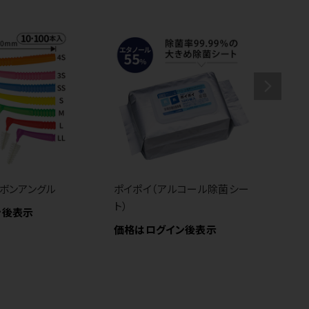
ボンアングル
ポイポイ（アルコール除菌シー
花
ト）
Z
ン後表示
価格はログイン後表示
価