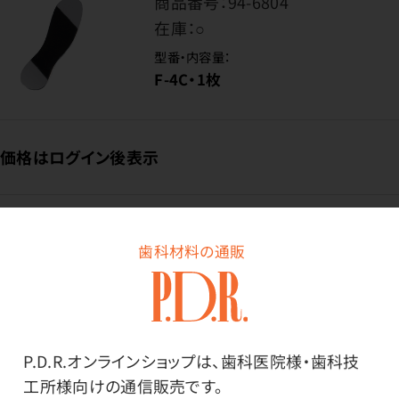
商品番号：
94-6804
在庫：
○
型番・内容量：
F-4C・1枚
価格はログイン後表示
ログイン
歯科材料の通販
商品番号：
94-3560
在庫：
○
P.D.R.オンラインショップは、歯科医院様・歯科技
型番・内容量：
工所様向けの通信販売です。