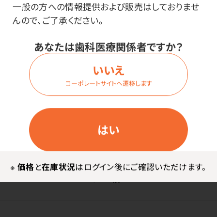
F-4D（咬合面用）・1枚
一般の方への情報提供および販売はしておりませ
んので、ご了承ください。
価格はログイン後表示
あなたは歯科医療関係者ですか？
いいえ
コーポレートサイトへ遷移します
ログイン
はい
商品番号：
94-6575
在庫：
○
※
価格
と
在庫状況
はログイン後にご確認いただけます。
型番・内容量：
F-5A・1枚