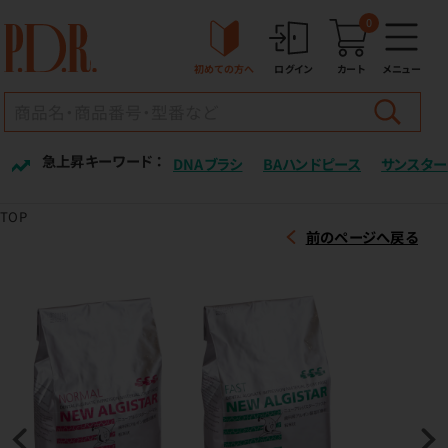
0
初めての方へ
ログイン
カート
メニュー
急上昇キーワード ：
DNAブラシ
BAハンドピース
サンスター
TOP
前のページへ戻る