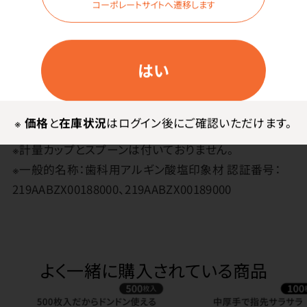
コーポレートサイトへ遷移します
メーカー・ブランド
サンエス石膏
はい
その他
※
価格
と
在庫状況
はログイン後にご確認いただけます。
※計量カップとスプーンは付いておりません。
※一般的名称：歯科用アルギン酸塩印象材 認証番号：
219AABZX00188000、219AABZX00189000
よく一緒に購入されている商品