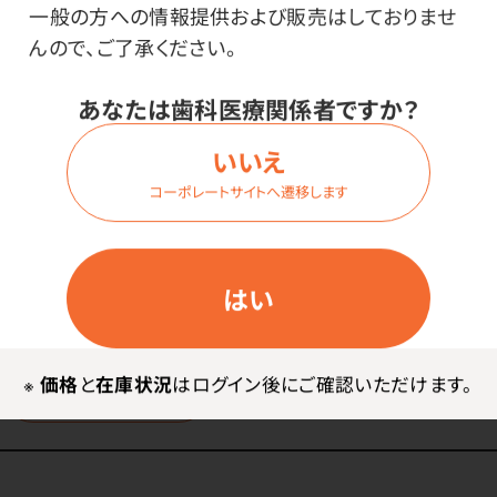
一般の方への情報提供および販売はしておりませ
商品番号：
22-3620
んので、ご了承ください。
在庫：
○
あなたは歯科医療関係者ですか？
種類・内容量：
L・1袋（50本入）
いいえ
全長：
89mm
コーポレートサイトへ遷移します
価格はログイン後表示
はい
※
価格
と
在庫状況
はログイン後にご確認いただけます。
ログイン