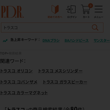
0
初めての方へ
ログイン
カート
メニュー
急上昇キーワード ：
DNAブラシ
BAハンドピース
サンスター
TOP
検索結果
関連ワード：
トラスコ オリコン
トラスコ メスシリンダー
トラスコ コバンザメ
トラスコ ガラスビーカー
トラスコ カラーマグネット
80
「
トラスコ
」の商品検索結果（全
件）