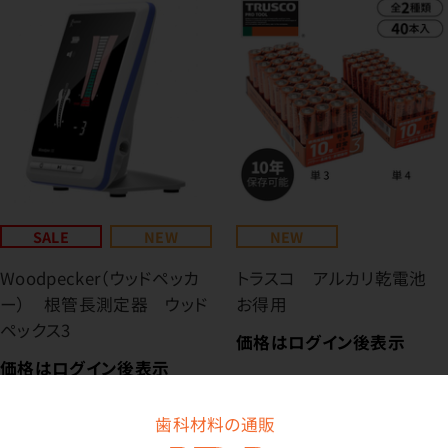
SALE
NEW
NEW
Woodpecker（ウッドペッカ
トラスコ アルカリ乾電池
ー） 根管長測定器 ウッド
お得用
ペックス3
価格はログイン後表示
価格はログイン後表示
歯科材料の通販