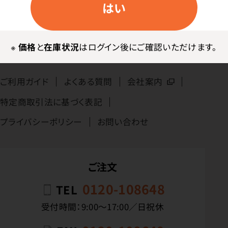
はい
無料サンプル
カタログ請求
※
価格
と
在庫状況
はログイン後にご確認いただけます。
ご利用ガイド
よくある質問
会社案内
特定商取引法に基づく表記
プライバシーポリシー
お問い合わせ
ご注文
0120-108648
TEL
受付時間：9:00〜17:00／日祝休