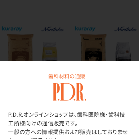
歯科材料の通販
SALE
超硬石こう マイルドロック
（クラレノリタケデンタル）
硬石こう ピースストーン
P.D.R.オンラインショップは、歯科医院様・歯科技
価格はログイン後表示
（クラレノリタケデンタル）
工所様向けの通信販売です。
一般の方への情報提供および販売はしておりませ
価格はログイン後表示