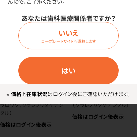
んので、ご了承ください。
あなたは歯科医療関係者ですか？
いいえ
コーポレートサイトへ遷移します
はい
※
価格
と
在庫状況
はログイン後にご確認いただけます。
レジン配合超硬石こう デ
超硬石こう ピースロック
ラロック（クラレノリタケデン
（クラレノリタケデンタル）
タル）
価格はログイン後表示
価格はログイン後表示