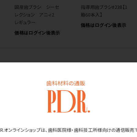
国産歯ブラシ シーセ
指導用歯ブラシ#238【1
レクション アニィ2
箱60本入】
レギュラー
価格はログイン後表示
価格はログイン後表示
歯科材料の通販
国産歯ブラシ ピーグ
国産歯ブラシ ペル
リップ 矯正用 四段
ラ レギュラー
D.R.オンラインショップは、歯科医院様・歯科技工所様向けの通信販売
植毛