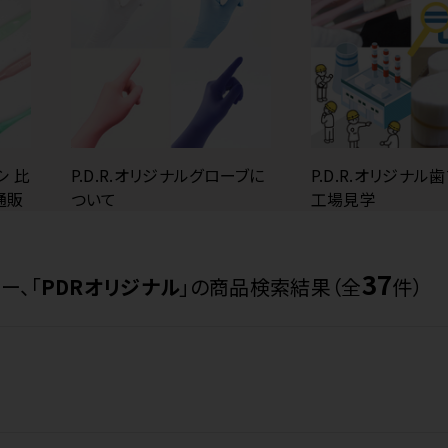
シ 比
P.D.R.オリジナルグローブに
P.D.R.オリジナル
通販
ついて
工場見学
37
ー、「
PDRオリジナル
」の商品検索結果（全
件）