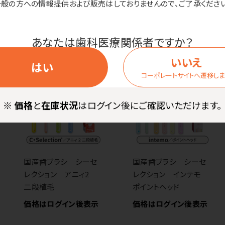
一般の方への情報提供および販売はしておりませんので、ご了承ください
価格はログイン後表示
価格はログイン後表示
あなたは歯科医療関係者ですか？
いいえ
はい
コーポレートサイトへ遷移し
※
価格
と
在庫状況
はログイン後にご確認いただけます。
国産歯ブラシ シーセ
国産歯ブラシ シーセ
レクション アニィ2
レクション インテモ
二段植毛
ポイントヘッド
価格はログイン後表示
価格はログイン後表示