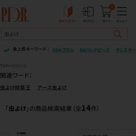
0
初めての方へ
ログイン
カート
メニュー
急上昇キーワード ：
DNAブラシ
BAハンドピース
サンスター
TOP
検索結果
関連ワード：
虫よけ除草王
アース虫よけ
14
「
虫よけ
」の商品検索結果（全
件）