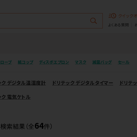
クイック
よくある質問
グローブ
紙コップ
ディスポエプロン
マスク
滅菌バッグ
セール
ック デジタル温湿度計
ドリテック デジタルタイマー
ドリテ
ック 電気ケトル
64
品検索結果（全
件）