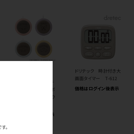
SALE
ドリテック 時計付き大
画面タイマー T-612
ドリテック サンリオキ
価格はログイン後表示
ャラクターズ ペットボ
トルでも使えるカップウ
ォーマー
価格はログイン後表示
です。