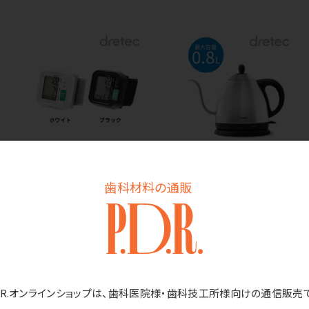
ドリテック 手首式血圧
ドリテック ドリップケト
計 BM-110
ル ティピカ 0.8L
歯科材料の通販
PO-158
価格はログイン後表示
価格はログイン後表示
D.R.オンラインショップは、歯科医院様・歯科技工所様向けの通信販売