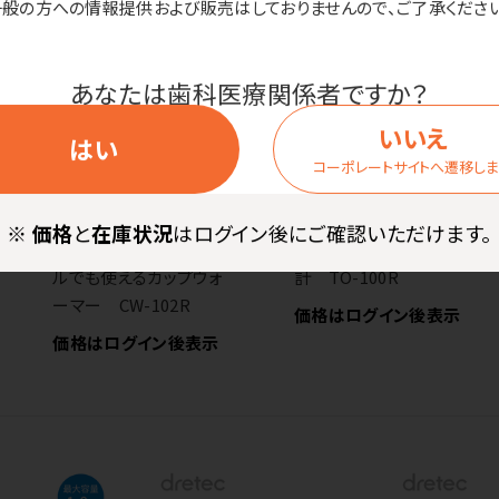
一般の方への情報提供および販売はしておりませんので、ご了承ください
あなたは歯科医療関係者ですか？
いいえ
はい
コーポレートサイトへ遷移し
※
価格
と
在庫状況
はログイン後にご確認いただけます。
ドリテック ペットボト
ドリテック 電子体温
ルでも使えるカップウォ
計 TO-100R
ーマー CW-102R
価格はログイン後表示
価格はログイン後表示