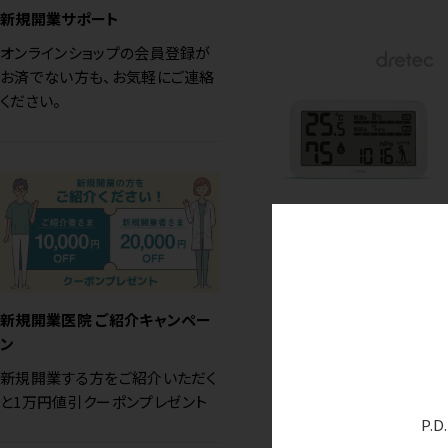
新規開業サポート
オンラインショップの会員登録が
お済でない方も、お気軽にご連絡
ください。
ドリテック 気圧がわか
る温湿度計 天気deミ
カタ O-707
新規開業医院 ご紹介キャンペー
価格はログイン後表示
ン
新規開業する方をご紹介いただく
と1万円値引クーポンプレゼント
P.