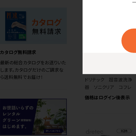
カタログ無料請求
最新の総合カタログをお送りいた
SALE
します。カタログだけのご請求な
ら送料無料でお届け！
ドリテック 超音波洗浄
器 ソニクリア コフレ
価格はログイン後表示