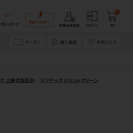
0
オーダー
初めての方へ
お問い合わせ
¥0
新規会員登録
ログイン
クーポン
お気に入り
購入履歴
ック 上腕式血圧計
ドリテック ジェットクリーン