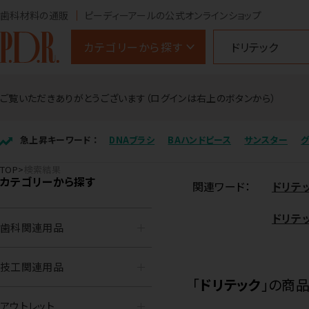
歯科材料の通販
ピーディーアールの公式オンラインショップ
カテゴリーから探す
ご覧いただきありがとうございます（ログインは右上のボタンから）
急上昇キーワード ：
DNAブラシ
BAハンドピース
サンスター
TOP
検索結果
カテゴリーから探す
関連ワード：
ドリテ
ドリテ
歯科関連用品
技工関連用品
「
ドリテック
」の商
アウトレット